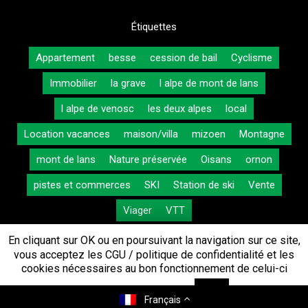
Étiquettes
Appartement
besse
cession de bail
Cyclisme
Immobilier
la grave
l alpe de mont de lans
l alpe de venosc
les deux alpes
local
Location vacances
maison/villa
mizoen
Montagne
mont de lans
Nature préservée
Oisans
ornon
pistes et commerces
SKI
Station de ski
Vente
Viager
VTT
En cliquant sur OK ou en poursuivant la navigation sur ce site,
vous acceptez les CGU / politique de confidentialité et les
cookies nécessaires au bon fonctionnement de celui-ci
Andema Immobilier © 2019
Intégration par
Web2Alpes
Réglages cookies
OK
Français